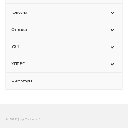
Консоли
Оттяжки
УЗП
УППВС
Фиксаторы
© [2019] [http://zmited.ru/]