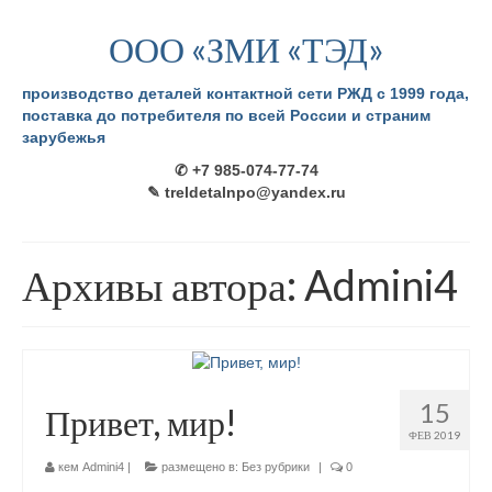
ООО «ЗМИ «ТЭД»
производство деталей контактной сети РЖД с 1999 года,
поставка до потребителя по всей России и страним
зарубежья
✆ +7 985-074-77-74
✎ treldetalnpo@yandex.ru
Архивы автора: Admini4
15
Привет, мир!
ФЕВ 2019
кем
Admini4
|
размещено в:
Без рубрики
|
0