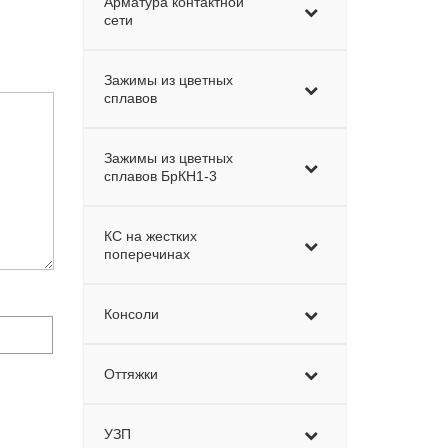
Арматура контактной
сети
Зажимы из цветных
сплавов
Зажимы из цветных
сплавов БрКН1-3
КС на жестких
поперечинах
Консоли
Оттяжки
УЗП