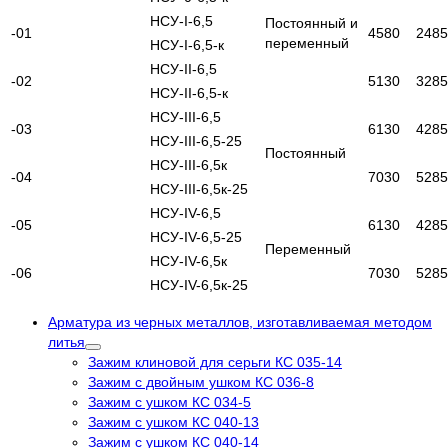
НСУ-I-6,5
Постоянный и
-01
4580
2485
переменный
НСУ-I-6,5-к
НСУ-II-6,5
-02
5130
3285
НСУ-II-6,5-к
НСУ-III-6,5
-03
6130
4285
НСУ-III-6,5-25
Постоянный
НСУ-III-6,5к
-04
7030
5285
НСУ-III-6,5к-25
НСУ-IV-6,5
-05
6130
4285
НСУ-IV-6,5-25
Переменный
НСУ-IV-6,5к
-06
7030
5285
НСУ-IV-6,5к-25
Арматура из черных металлов, изготавливаемая методом
литья
Зажим клиновой для серьги КС 035-14
Зажим с двойным ушком КС 036-8
Зажим с ушком КС 034-5
Зажим с ушком КС 040-13
Зажим с ушком КС 040-14