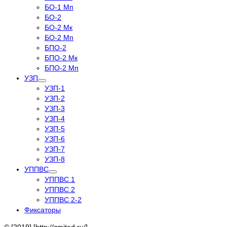
БО-1 Мп
БО-2
БО-2 Мк
БО-2 Мп
БПО-2
БПО-2 Мк
БПО-2 Мп
УЗП
УЗП-1
УЗП-2
УЗП-3
УЗП-4
УЗП-5
УЗП-6
УЗП-7
УЗП-8
УППВС
УППВС 1
УППВС 2
УППВС 2-2
Фиксаторы
© [2019] [http://zmited.ru/]