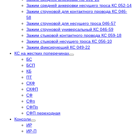
Зажим средней анкеровки несущего троса КС 052-14
Зажим струновой для контактного провода КС 046-
58
Зажим струновой для несущего троса 046-57
Зажим струновой универсальный КС 046-59
Зажим стыковой контактного провода КС 059-18
Зажим стыковой несущего троса КС 056-10
Зажим фиксирующий КС 049-22
КС на жестких поперечинах
БС
БСП
КБ
ПТ
СКФ
СКФП
СФ
СФп
СФПп
СФП переходная
Консоли
ИР
ИР-П