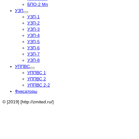
БПО-2 Мп
УЗП
УЗП-1
УЗП-2
УЗП-3
УЗП-4
УЗП-5
УЗП-6
УЗП-7
УЗП-8
УППВС
УППВС 1
УППВС 2
УППВС 2-2
Фиксаторы
© [2019] [http://zmited.ru/]