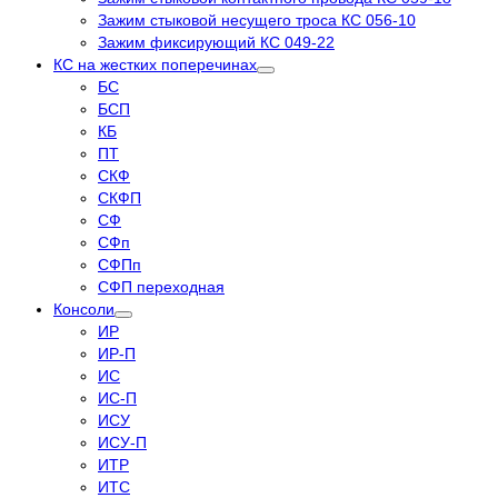
Зажим стыковой несущего троса КС 056-10
Зажим фиксирующий КС 049-22
КС на жестких поперечинах
БС
БСП
КБ
ПТ
СКФ
СКФП
СФ
СФп
СФПп
СФП переходная
Консоли
ИР
ИР-П
ИС
ИС-П
ИСУ
ИСУ-П
ИТР
ИТС