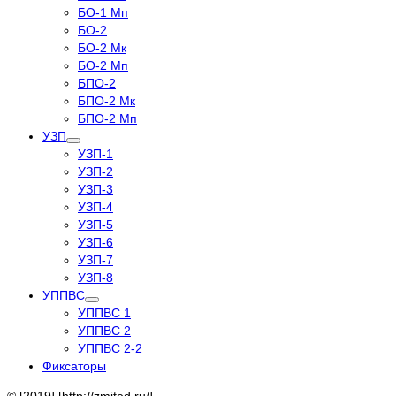
БО-1 Мп
БО-2
БО-2 Мк
БО-2 Мп
БПО-2
БПО-2 Мк
БПО-2 Мп
УЗП
УЗП-1
УЗП-2
УЗП-3
УЗП-4
УЗП-5
УЗП-6
УЗП-7
УЗП-8
УППВС
УППВС 1
УППВС 2
УППВС 2-2
Фиксаторы
© [2019] [http://zmited.ru/]