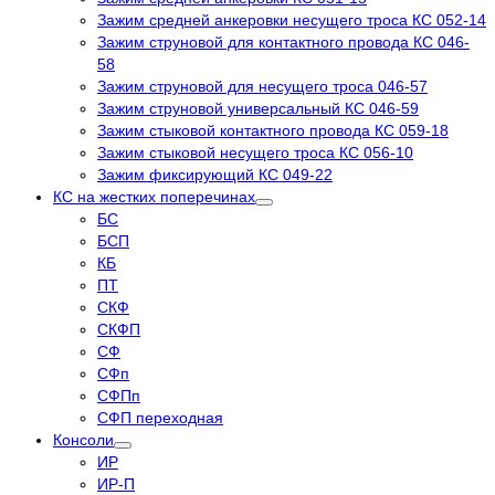
Зажим средней анкеровки несущего троса КС 052-14
Зажим струновой для контактного провода КС 046-
58
Зажим струновой для несущего троса 046-57
Зажим струновой универсальный КС 046-59
Зажим стыковой контактного провода КС 059-18
Зажим стыковой несущего троса КС 056-10
Зажим фиксирующий КС 049-22
КС на жестких поперечинах
БС
БСП
КБ
ПТ
СКФ
СКФП
СФ
СФп
СФПп
СФП переходная
Консоли
ИР
ИР-П