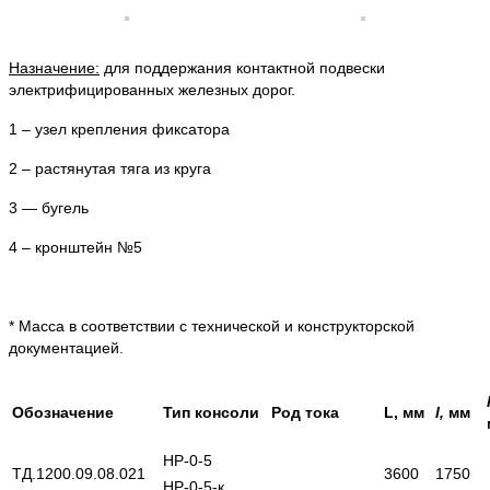
Назначение:
для поддержания контактной подвески
электрифицированных железных дорог.
1 – узел крепления фиксатора
2 – растянутая тяга из круга
3 — бугель
4 – кронштейн №5
* Масса в соответствии с технической и конструкторской
документацией.
Обозначение
Тип консоли
Род тока
L, мм
l,
мм
НР-0-5
ТД.1200.09.08.021
3600
1750
НР-0-5-к