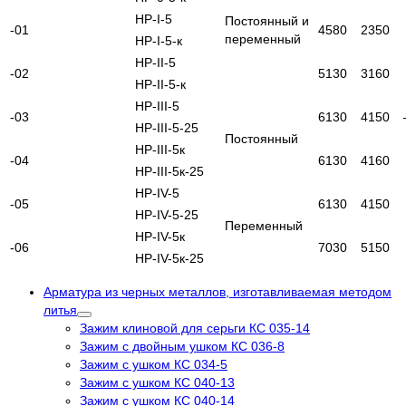
НР-I-5
Постоянный и
-01
4580
2350
переменный
НР-I-5-к
НР-II-5
-02
5130
3160
НР-II-5-к
НР-III-5
-03
6130
4150
НР-III-5-25
Постоянный
НР-III-5к
-04
6130
4160
НР-III-5к-25
НР-IV-5
-05
6130
4150
НР-IV-5-25
Переменный
НР-IV-5к
-06
7030
5150
НР-IV-5к-25
Арматура из черных металлов, изготавливаемая методом
литья
Зажим клиновой для серьги КС 035-14
Зажим с двойным ушком КС 036-8
Зажим с ушком КС 034-5
Зажим с ушком КС 040-13
Зажим с ушком КС 040-14